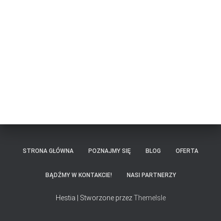
STRONA GŁÓWNA
POZNAJMY SIĘ
BLOG
OFERTA
BĄDŹMY W KONTAKCIE!
NASI PARTNERZY
Hestia | Stworzone przez
ThemeIsle