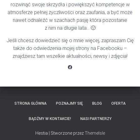
rozwinąć swoje skrzydła i powiększyć kompetencje w
atmosferze pełnej życzliwości oraz zaufania, a być może
nawet odnaleźć w szachach pasję która pozostanie
z nim na długie lata… 🙂
Jeśli chcesz dowiedzieć się o mnie więcej, zapraszam Cię
także do odwiedzenia mojej strony na Facebooku –
znajdziesz tam wszelkie aktualności, newsy i zdjęcia!
Facebook
STRONA GŁÓWNA
POZNAJMY SIĘ
BLOG
OFERTA
BĄDŹMY W KONTAKCIE!
NASI PARTNERZY
Hestia | Stworzone przez
ThemeIsle