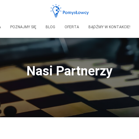
A
POZNAJMY SIĘ
BLOG
OFERTA
BĄDŹMY W KONTAKCIE!
Nasi Partnerzy