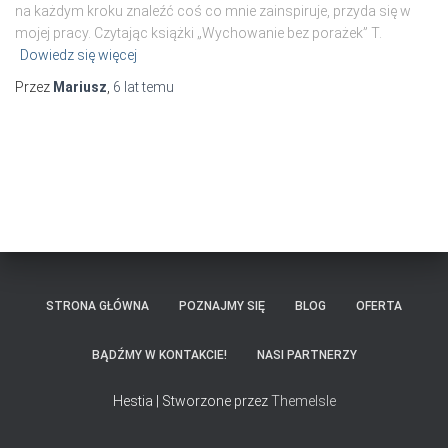
na każdym kroku znaleźć coś co mnie zainspiruje, przyda się w
mojej pracy. Czytając książki „Wychowanie bez porażek” T.
Dowiedz się więcej
Przez
Mariusz
,
6 lat
temu
STRONA GŁÓWNA
POZNAJMY SIĘ
BLOG
OFERTA
BĄDŹMY W KONTAKCIE!
NASI PARTNERZY
Hestia | Stworzone przez
ThemeIsle