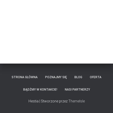
STRONA GŁÓWNA
POZNAJMY SIĘ
BLOG
OFERTA
BĄDŹMY W KONTAKCIE!
NASI PARTNERZY
Hestia | Stworzone przez
ThemeIsle